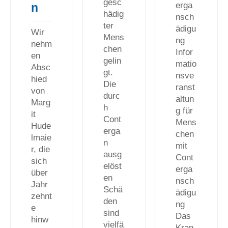
gesc
erga
n
hädig
nsch
ter
ädigu
Wir
Mens
ng
nehm
chen
Infor
en
gelin
matio
Absc
gt.
nsve
hied
Die
ranst
von
durc
altun
Marg
h
g für
it
Cont
Mens
Hude
erga
chen
lmaie
n
mit
r, die
ausg
Cont
sich
elöst
erga
über
en
nsch
Jahr
Schä
ädigu
zehnt
den
ng
e
sind
Das
hinw
vielfä
Kran