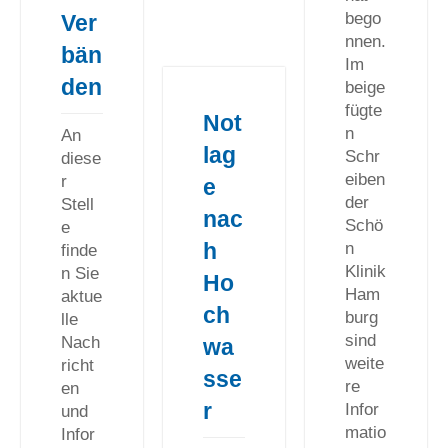
bego
Ver
nnen.
bän
Im
den
beige
fügte
Not
n
An
lag
Schr
diese
eiben
r
e
der
Stell
nac
Schö
e
h
n
finde
Klinik
n Sie
Ho
Ham
aktue
ch
burg
lle
sind
Nach
wa
weite
richt
sse
re
en
r
Infor
und
matio
Infor