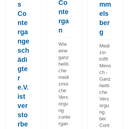
Co
s
mm
nte
Co
els
rga
nte
ber
n
rga
g
nge
Wie
Medi
sch
eine
zin
ganz
ädi
trifft
heitli
Mens
gte
che
ch -
r
medi
Ganz
zinis
heitli
e.V.
che
che
ist
Vers
Vers
orgu
ver
orgu
ng
ng
sto
conte
bei
rbe
rgan
Cont