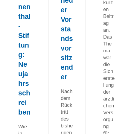
neu
kurz
nen
er
en
thal
Beitr
Vor
ag
-
sta
an.
Stif
Das
nds
The
tun
vor
ma
g:
sitz
war
Ne
die
end
Sich
uja
er
erste
hrs
llung
Nach
sch
der
dem
ärztli
rei
Rück
chen
ben
tritt
Vers
des
orgu
bishe
ng
Wie
rigen
für
in