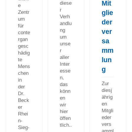
Mit
diese
e
r
glie
Zentr
Verh
um
der
andlu
für
ng
ver
conte
um
rgan
sa
unse
gesc
mm
r
hädig
aller
lun
te
Inter
Mens
g
esse
chen
n,
in
Zur
das
der
diesj
könn
Dr.
ährig
en
Beck
en
wir
er
Mitgli
hier
Rhei
eder
öffen
n-
vers
tlich..
Sieg-
amml
.