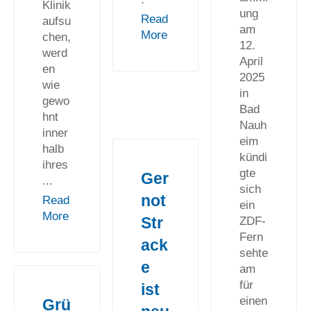
Klinik
ung
Read
aufsu
am
More
chen,
12.
werd
April
en
2025
wie
in
gewo
Bad
hnt
Nauh
inner
eim
halb
kündi
ihres
gte
Ger
...
sich
not
Read
ein
More
Str
ZDF-
Fern
ack
sehte
e
am
für
ist
einen
Grü