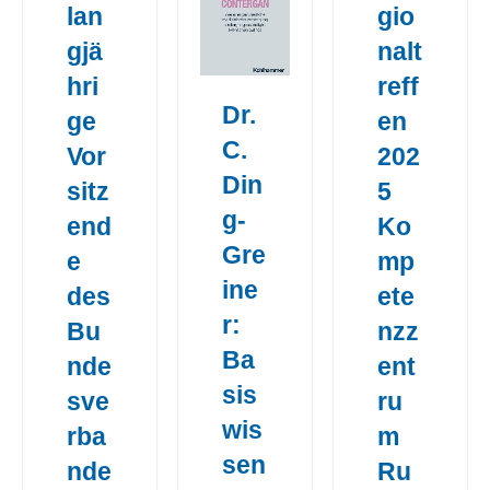
lan
gio
gjä
nalt
hri
reff
Dr.
ge
en
C.
Vor
202
Din
sitz
5
g-
end
Ko
Gre
e
mp
ine
des
ete
r:
Bu
nzz
Ba
nde
ent
sis
sve
ru
wis
rba
m
sen
nde
Ru