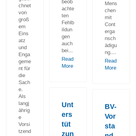
beob
Mens
chnet
achte
chen
von
ten
mit
groß
Fehlb
Cont
em
ildun
erga
Eins
gen
nsch
atz
auch
ädigu
und
bei...
ng....
Enga
Read
Read
geme
More
More
nt für
die
Sach
e.
Als
langj
Unt
BV-
ährig
ers
Vor
e
tüt
Vorsi
sta
tzend
zun
nd