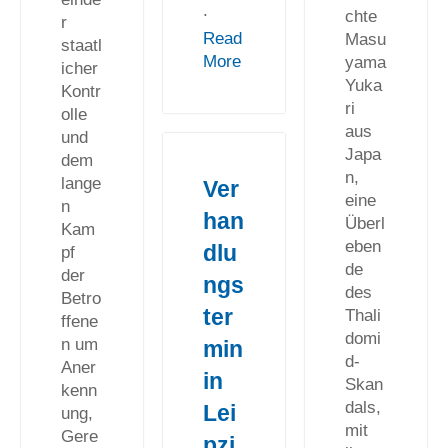
.
chte
r
Read
Masu
staatl
More
yama
icher
Yuka
Kontr
ri
olle
aus
und
Japa
dem
n,
lange
Ver
eine
n
han
Überl
Kam
eben
dlu
pf
de
der
ngs
des
Betro
ter
Thali
ffene
domi
n um
min
d-
Aner
in
Skan
kenn
dals,
Lei
ung,
mit
Gere
pzi