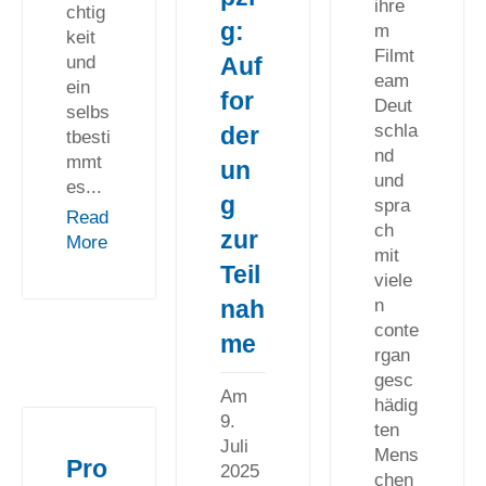
ihre
chtig
g:
m
keit
Filmt
und
Auf
eam
ein
for
Deut
selbs
schla
der
tbesti
nd
mmt
un
und
es...
g
spra
Read
ch
zur
More
mit
Teil
viele
n
nah
conte
me
rgan
gesc
Am
hädig
9.
ten
Juli
Mens
Pro
2025
chen