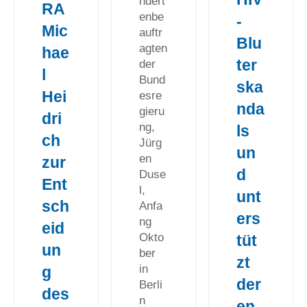
ndert
RA
enbe
-
Mic
auftr
Blu
agten
hae
ter
der
l
Bund
ska
Hei
esre
nda
gieru
dri
ng,
ls
ch
Jürg
un
en
zur
d
Duse
Ent
l,
unt
sch
Anfa
ers
ng
eid
Okto
tüt
un
ber
zt
in
g
der
Berli
des
n
en