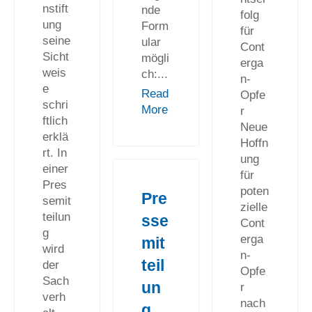
nstift
nde
folg
ung
Form
für
seine
ular
Cont
Sicht
mögli
erga
weis
ch:...
n-
e
Read
Opfe
schri
More
r
ftlich
Neue
erklä
Hoffn
rt. In
ung
einer
für
Pres
poten
Pre
semit
zielle
teilun
sse
Cont
g
erga
mit
wird
n-
teil
der
Opfe
Sach
un
r
verh
nach
g