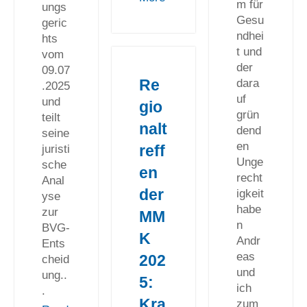
m für
ungs
Gesu
geric
ndhei
hts
t und
vom
der
09.07
Re
dara
.2025
uf
und
gio
grün
teilt
nalt
dend
seine
en
reff
juristi
Unge
sche
en
recht
Anal
der
igkeit
yse
habe
zur
MM
n
BVG-
K
Andr
Ents
eas
202
cheid
und
ung..
5:
ich
.
Kra
zum