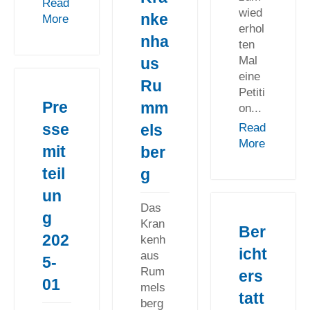
Read
wied
nke
More
erhol
nha
ten
Mal
us
eine
Ru
Petiti
Pre
mm
on...
sse
Read
els
More
mit
ber
teil
g
un
Das
g
Kran
Ber
202
kenh
icht
aus
5-
Rum
ers
01
mels
tatt
berg