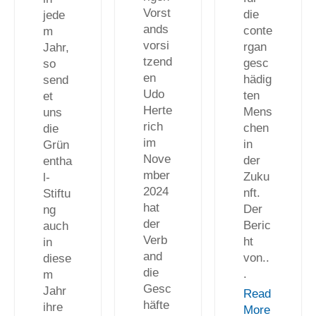
Vorst
die
jede
ands
conte
m
vorsi
rgan
Jahr,
tzend
gesc
so
en
hädig
send
Udo
ten
et
Herte
Mens
uns
rich
chen
die
im
in
Grün
Nove
der
entha
mber
Zuku
l-
2024
nft.
Stiftu
hat
Der
ng
der
Beric
auch
Verb
ht
in
and
von..
diese
die
.
m
Gesc
Jahr
Read
häfte
ihre
More