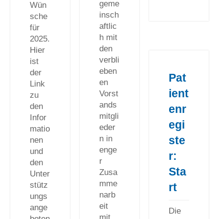
geme
Wün
insch
sche
aftlic
für
h mit
2025.
den
Hier
verbli
ist
eben
der
Pat
en
Link
ient
Vorst
zu
ands
den
enr
mitgli
Infor
egi
eder
matio
ste
n in
nen
enge
und
r:
r
den
Sta
Zusa
Unter
mme
stütz
rt
narb
ungs
eit
ange
Die
mit
boten