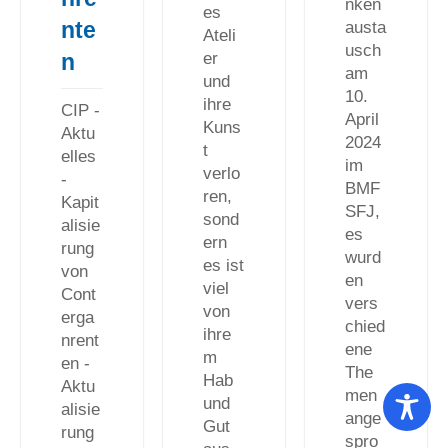
nken
es
nte
austa
Ateli
usch
n
er
am
und
10.
ihre
CIP -
April
Kuns
Aktu
2024
t
elles
im
verlo
-
BMF
ren,
Kapit
SFJ,
sond
alisie
es
ern
rung
wurd
es ist
von
en
viel
Cont
vers
von
erga
chied
ihre
nrent
ene
m
en -
The
Hab
Aktu
men
und
alisie
ange
Gut
rung
spro