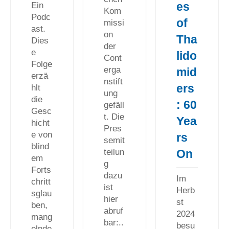
es
Ein
Kom
Podc
of
missi
ast.
on
Tha
Dies
der
e
lido
Cont
Folge
erga
mid
erzä
nstift
ers
hlt
ung
die
: 60
gefäll
Gesc
t. Die
Yea
hicht
Pres
e von
rs
semit
blind
On
teilun
em
g
Forts
dazu
Im
chritt
ist
Herb
sglau
hier
st
ben,
abruf
2024
mang
bar:..
besu
elnde