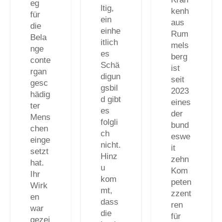
eg
ltig,
kenh
für
ein
aus
die
einhe
Rum
Bela
itlich
mels
nge
es
berg
conte
Schä
ist
rgan
digun
seit
gesc
gsbil
2023
hädig
d gibt
eines
ter
es
der
Mens
folgli
bund
chen
ch
eswe
einge
nicht.
it
setzt
Hinz
zehn
hat.
u
Kom
Ihr
kom
peten
Wirk
mt,
zzent
en
dass
ren
war
die
für
gezei