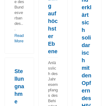
e des
g
erkl
Bund
esve
auf
ärt
rban
höc
sic
des..
hst
.
h
er
Read
soli
More
Eb
dar
ene
isc
h
Anlä
mit
sslic
Ste
h des
den
llun
Jahr
Opf
esem
gna
ern
pfang
hm
s des
des
e
Behi
HIV