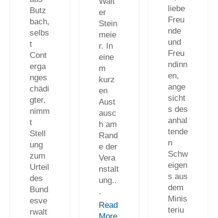
Walt
liebe
Butz
er
Freu
bach,
Stein
nde
selbs
meie
und
t
r. In
Freu
Cont
eine
ndinn
erga
m
en,
nges
kurz
ange
chädi
en
sicht
gter,
Aust
s des
nimm
ausc
anhal
t
h am
tende
Stell
Rand
n
ung
e der
Schw
zum
Vera
eigen
Urteil
nstalt
s aus
des
ung..
dem
Bund
.
Minis
esve
Read
teriu
rwalt
More