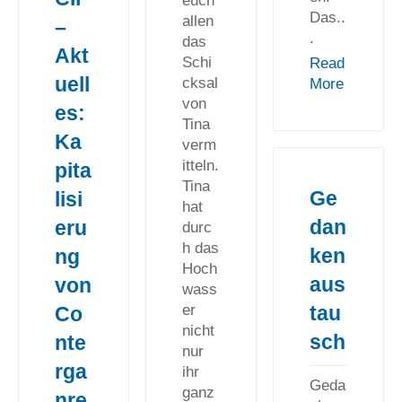
euch
Das..
allen
–
.
das
Akt
Schi
Read
uell
cksal
More
von
es:
Tina
Ka
verm
itteln.
pita
Tina
Ge
lisi
hat
dan
eru
durc
h das
ken
ng
Hoch
aus
von
wass
tau
er
Co
nicht
sch
nte
nur
rga
ihr
Geda
ganz
nre