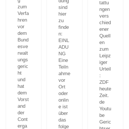
g
dung
tattu
zum
sind
ngen
Verfa
hier
vers
hren
zu
chied
vor
finde
ener
dem
n:
Quell
Bund
EINL
en
esve
ADU
zum
rwalt
NG
Leipz
ungs
Eine
iger
geric
Teiln
Urteil
ht
ahme
:
und
vor
ZDF
hat
Ort
heute
dem
oder
Zeit.
Vorst
onlin
de
and
e ist
Youtu
der
über
be
Cont
das
Geric
erga
folge
htser