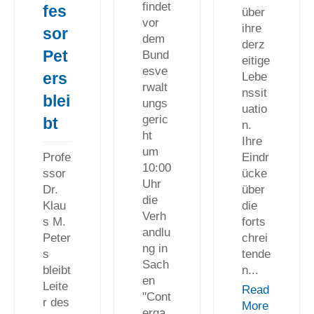
findet
fes
über
vor
ihre
sor
dem
derz
Pet
Bund
eitige
esve
ers
Lebe
rwalt
nssit
blei
ungs
uatio
geric
bt
n.
ht
Ihre
um
Eindr
Profe
10:00
ücke
ssor
Uhr
über
Dr.
die
die
Klau
Verh
forts
s M.
andlu
chrei
Peter
ng in
tende
s
Sach
n...
bleibt
en
Leite
Read
"Cont
r des
More
erga