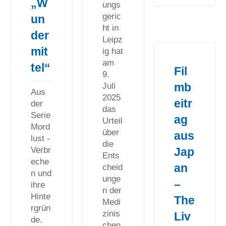
„W
ungs
geric
un
ht in
der
Leipz
mit
ig hat
am
tel“
Fil
9.
mb
Juli
Aus
2025
eitr
der
das
Serie
ag
Urteil
Mord
über
aus
lust -
die
Jap
Verbr
Ents
eche
an
cheid
n und
unge
–
ihre
n der
Hinte
The
Medi
rgrün
zinis
Liv
de.
chen