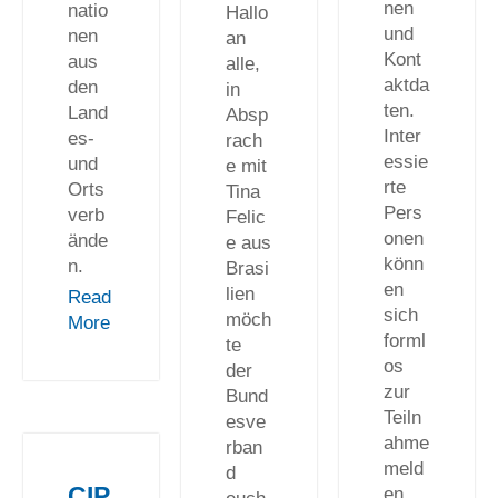
nen
natio
Hallo
und
nen
an
Kont
aus
alle,
aktda
den
in
ten.
Land
Absp
Inter
es-
rach
essie
und
e mit
rte
Orts
Tina
Pers
verb
Felic
onen
ände
e aus
könn
n.
Brasi
en
lien
Read
sich
möch
More
forml
te
os
der
zur
Bund
Teiln
esve
ahme
rban
meld
d
CIP
en.