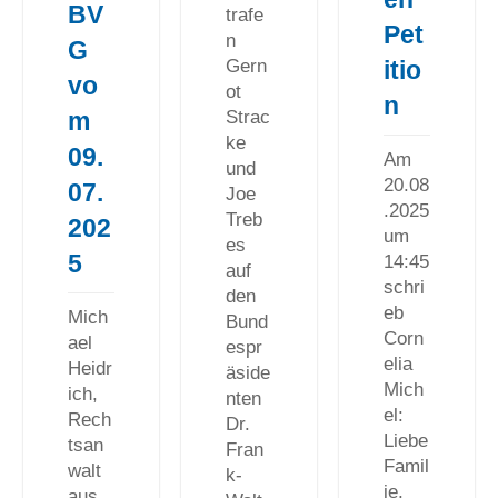
BV
trafe
Pet
n
G
itio
Gern
vo
ot
n
m
Strac
ke
09.
Am
und
20.08
07.
Joe
.2025
Treb
202
um
es
5
14:45
auf
schri
den
eb
Mich
Bund
Corn
ael
espr
elia
Heidr
äside
Mich
ich,
nten
el:
Rech
Dr.
Liebe
tsan
Fran
Famil
walt
k-
ie,
aus