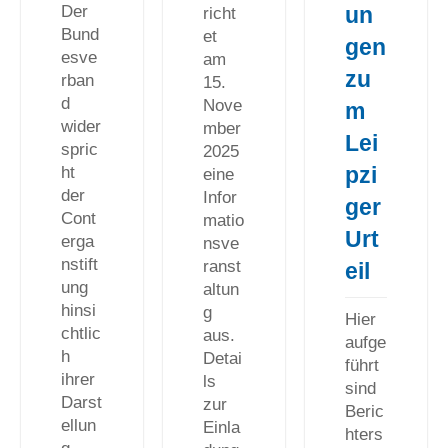
Der
un
richt
Bund
et
gen
esve
am
zu
rban
15.
d
Nove
m
wider
mber
Lei
spric
2025
pzi
ht
eine
der
Infor
ger
Cont
matio
Urt
erga
nsve
nstift
ranst
eil
ung
altun
hinsi
g
Hier
chtlic
aus.
aufge
h
Detai
führt
ihrer
ls
sind
Darst
zur
Beric
ellun
Einla
hters