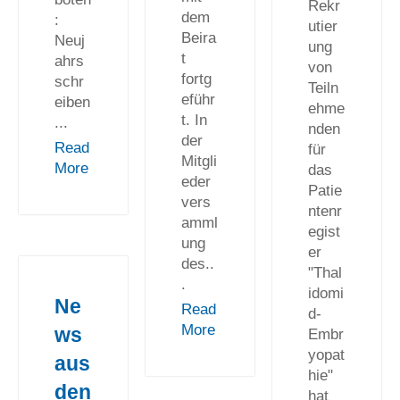
Rekr
dem
:
utier
Beira
Neuj
ung
t
ahrs
von
fortg
schr
Teiln
eführ
eiben
ehme
t. In
...
nden
der
Read
für
Mitgli
More
das
eder
Patie
vers
ntenr
amml
egist
ung
er
des..
"Thal
.
idomi
Ne
Read
d-
More
ws
Embr
yopat
aus
hie"
den
hat