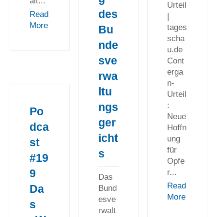
alt...
Urteil
des
Read
|
More
tages
Bu
scha
nde
u.de
sve
Cont
erga
rwa
n-
ltu
Urteil
:
ngs
Po
Neue
ger
dca
Hoffn
icht
ung
st
für
s
#19
Opfe
9
r...
Das
Read
Da
Bund
More
esve
s
rwalt