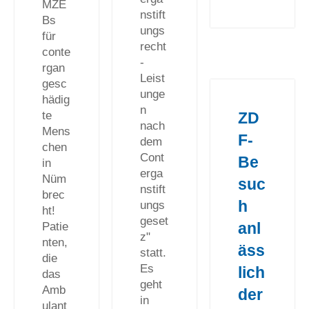
MZE
nstift
Bs
ungs
für
recht
conte
-
rgan
Leist
gesc
unge
hädig
n
te
ZD
nach
Mens
F-
dem
chen
Cont
Be
in
erga
Nüm
suc
nstift
brec
h
ungs
ht!
geset
anl
Patie
z"
nten,
äss
statt.
die
Es
lich
das
geht
Amb
der
in
ulant