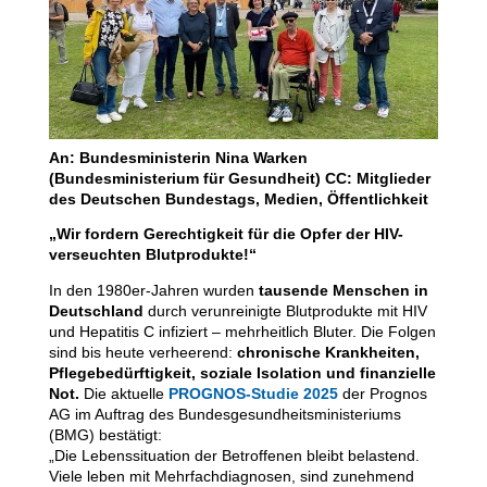
An: Bundesministerin Nina Warken
(Bundesministerium für Gesundheit) CC: Mitglieder
des Deutschen Bundestags, Medien, Öffentlichkeit
„Wir fordern Gerechtigkeit für die Opfer der HIV-
verseuchten Blutprodukte!“
In den 1980er-Jahren wurden
tausende Menschen in
Deutschland
durch verunreinigte Blutprodukte mit HIV
und Hepatitis C infiziert – mehrheitlich Bluter. Die Folgen
sind bis heute verheerend:
chronische Krankheiten,
Pflegebedürftigkeit, soziale Isolation und finanzielle
Not.
Die aktuelle
PROGNOS-Studie 2025
der Prognos
AG im Auftrag des Bundesgesundheitsministeriums
(BMG) bestätigt:
„Die Lebenssituation der Betroffenen bleibt belastend.
Viele leben mit Mehrfachdiagnosen, sind zunehmend