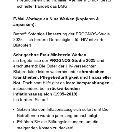
Freund:innen und Familien – je mehr Druck, desto
schneller handelt das BMG!
E-Mail-Vorlage an Nina Warken (kopieren &
anpassen):
Betreff: Sofortige Umsetzung der PROGNOS-Studie
2025 – Ich fordere Gerechtigkeit für HIV-infizierte
Blutopfer!
Sehr geehrte Frau Ministerin Warken,
die Ergebnisse der
PROGNOS-Studie 2025
sind
erschütternd: Die Opfer der HIV-verseuchten
Blutprodukte leiden weiterhin unter
chronischen
Krankheiten, Pflegebedürftigkeit und finanzieller
Not.
Doch statt Hilfe gibt es
leere Versprechungen
–
insbesondere beim
rückwirkenden
Inflationsausgleich (1995–2019).
Ich fordere Sie auf:
Setzen Sie den Inflationsausgleich sofort um! Die
Betroffenen wurden jahrelang benachteiligt.
Erhöhen Sie die Stiftungsleistungen, um die
steigenden Kosten zu decken!