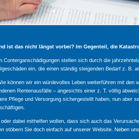
d ist das nicht längst vorbei? Im Gegenteil, die Katastr
n Conterganschädigungen stellen sich durch die jahrzehntel
geschäden ein, die einen ständig steigenden Bedarf z. B. a
Wie können wir ein würdevolles Leben weiterführen mit de
nen Rentenausfälle – angesichts einer z. T. völlig abweich
nsere Pflege und Versorgung sichergestellt haben, nun aber s
schäftigen.
en oder dabei mithelfen wollen, dass sich auch das Verur
ann stöbern Sie doch einfach auf unserer Website. Neben uns